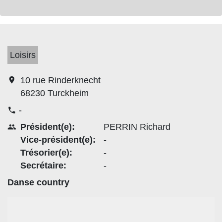
Loisirs
location_on
10 rue Rinderknecht
68230 Turckheim
-
phone
Président(e):
PERRIN Richard
people
Vice-président(e):
-
Trésorier(e):
-
Secrétaire:
-
Danse country